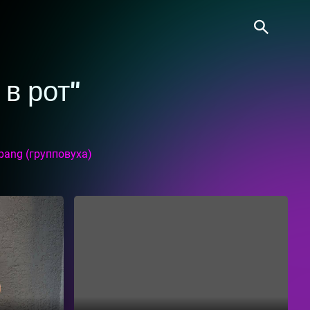
в рот"
ировать А2М
bang (групповуха)