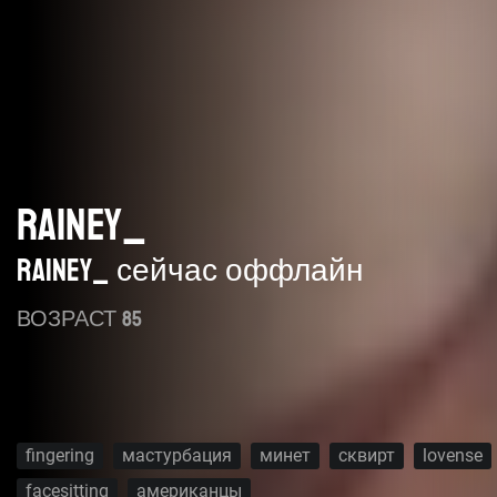
RAINEY_
Rainey_ сейчас оффлайн
ВОЗРАСТ 85
fingering
мастурбация
минет
сквирт
lovense
facesitting
американцы