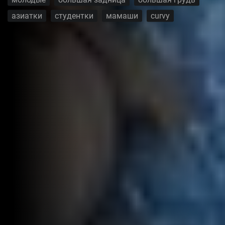
азиатки
студентки
мамаши
curvy