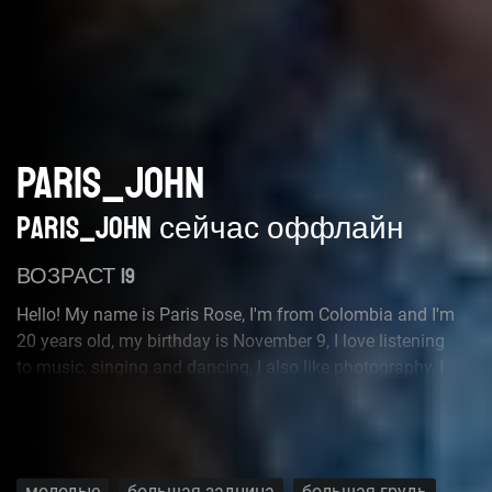
PARIS_JOHN
Paris_john сейчас оффлайн
ВОЗРАСТ 19
Hello! My name is Paris Rose, I'm from Colombia and I'm
20 years old, my birthday is November 9, I love listening
to music, singing and dancing, I also like photography, I
study graphic design and my dream is to be a great
professional photographer.
молодые
большая задница
большая грудь