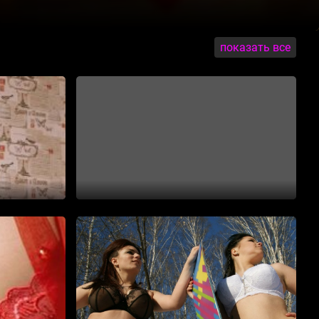
показать все